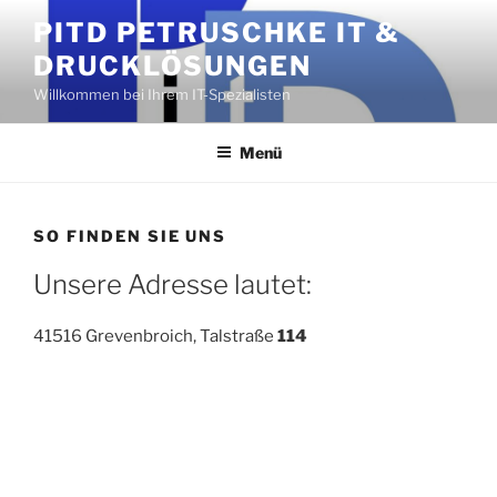
Zum
PITD PETRUSCHKE IT &
Inhalt
DRUCKLÖSUNGEN
springen
Willkommen bei Ihrem IT-Spezialisten
Menü
SO FINDEN SIE UNS
Unsere Adresse lautet:
41516 Grevenbroich, Talstraße
114